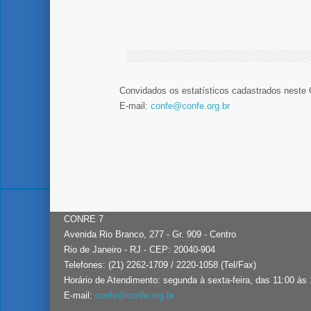
Convidados os estatísticos cadastrados neste 
E-mail:
confe@confe.org.br
CONRE 7
Avenida Rio Branco, 277 - Gr. 909 - Centro
Rio de Janeiro - RJ - CEP: 20040-904
Telefones: (21) 2262-1709 / 2220-1058 (Tel/Fax)
Horário de Atendimento: segunda à sexta-feira, das 11:00 às
E-mail:
confe@confe.org.br